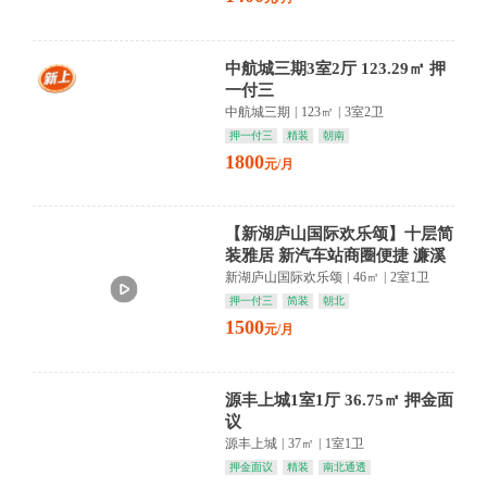
中航城三期3室2厅 123.29㎡ 押
一付三
中航城三期
|
123㎡
|
3室2卫
押一付三
精装
朝南
1800
元/月
【新湖庐山国际欢乐颂】十层简
装雅居 新汽车站商圈便捷 濂溪
区生活新篇章
新湖庐山国际欢乐颂
|
46㎡
|
2室1卫
押一付三
简装
朝北
1500
元/月
源丰上城1室1厅 36.75㎡ 押金面
议
源丰上城
|
37㎡
|
1室1卫
押金面议
精装
南北通透