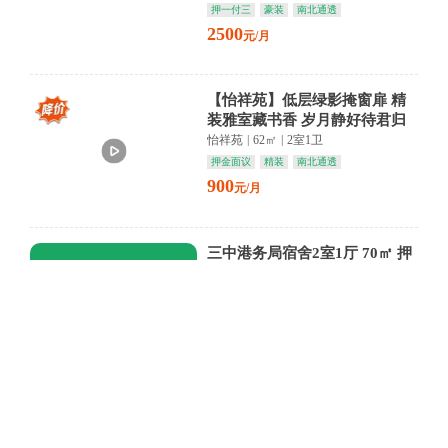
押一付三
豪装
南北通透
2500
元/月
【怡祥苑】低层绿影掩窗扉 精
装雅室藏书香 岁月静好待君归
怡祥苑
|
62㎡
|
2室1卫
押金面议
精装
南北通透
900
元/月
三中港务局宿舍2室1厅 70㎡ 押
金面议
三中港务局宿舍
|
70㎡
|
2室1卫
押金面议
朝南
1200
元/月
【沿浔小区C区】云端雅居 精装
映衬都市繁华 沿浔商圈尽享生
活品质
沿浔小区C区
|
80㎡
|
2室1卫