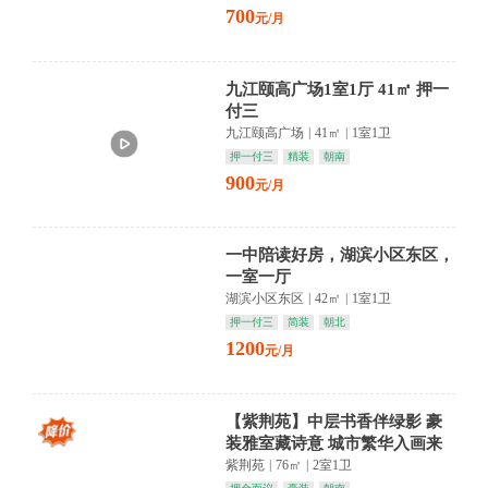
700
元/月
九江颐高广场1室1厅 41㎡ 押一
付三
九江颐高广场
|
41㎡
|
1室1卫
押一付三
精装
朝南
900
元/月
一中陪读好房，湖滨小区东区，
一室一厅
湖滨小区东区
|
42㎡
|
1室1卫
押一付三
简装
朝北
1200
元/月
【紫荆苑】中层书香伴绿影 豪
装雅室藏诗意 城市繁华入画来
紫荆苑
|
76㎡
|
2室1卫