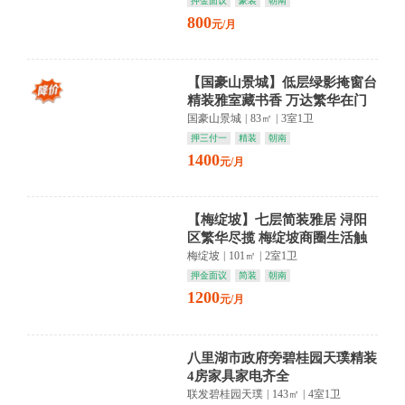
押金面议
豪装
朝南
800
元/月
【国豪山景城】低层绿影掩窗台
精装雅室藏书香 万达繁华在门
外
国豪山景城
|
83㎡
|
3室1卫
押三付一
精装
朝南
1400
元/月
【梅绽坡】七层简装雅居 浔阳
区繁华尽揽 梅绽坡商圈生活触
手可及
梅绽坡
|
101㎡
|
2室1卫
押金面议
简装
朝南
1200
元/月
八里湖市政府旁碧桂园天璞精装
4房家具家电齐全
联发碧桂园天璞
|
143㎡
|
4室1卫