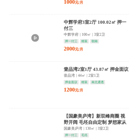
1000
元/月
中辉学府3室2厅 100.02㎡ 押一
付三
中辉学府
|
100㎡
|
3室2卫
押一付三
精装
朝南
2000
元/月
壹品湾2室1厅 43.87㎡ 押金面议
壹品湾
|
44㎡
|
2室1卫
押金面议
精装
南北通透
1200
元/月
【国豪美庐湾】新双峰商圈 视
野开阔 毛坯自由定制 梦想家从
这里启航
国豪美庐湾
|
130㎡
|
3室2卫
押一付三
毛坯