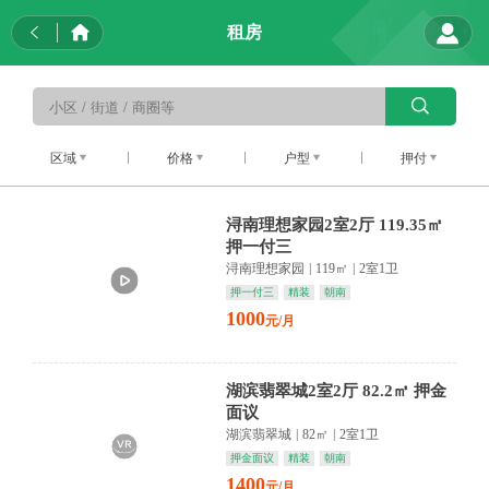
租房
区域
价格
户型
押付
浔南理想家园2室2厅 119.35㎡
押一付三
浔南理想家园
|
119㎡
|
2室1卫
押一付三
精装
朝南
1000
元/月
湖滨翡翠城2室2厅 82.2㎡ 押金
面议
湖滨翡翠城
|
82㎡
|
2室1卫
押金面议
精装
朝南
1400
元/月