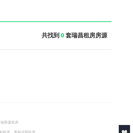
共找到
0
套瑞昌租房房源
安福商厦租房
村租房
奥林花园租房