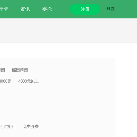
行情
资讯
委托
注册
登录
商圈
熙园商圈
-4000元
4000元以上
可供短租
免中介费