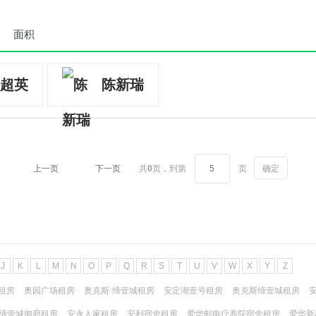
面积
超英
陈新瑞
上一页
下一页
共
0
页，
到第
页
确定
J
K
L
M
N
O
P
Q
R
S
T
U
V
W
X
Y
Z
租房
奥园广场租房
奥克斯·缔壹城租房
安定湖壹号租房
奥克斯缔壹城租房
缔壹城御府租房
安永人家租房
安利宿舍租房
爱华邮电疗养院宿舍租房
爱华新