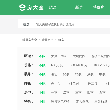
新房
特价房
瑞昌
租房
瑞昌房大全
>
瑞昌租房
>
租房
区域：
不限
大路口商圈
大唐商圈
老夜市城商
价格：
不限
600元以下
600-1000元
1000-1500
装修：
不限
毛坯
简装
精装
豪装
中装
押金：
不限
押一付一
押二付一
押三付一
押
房型：
不限
一室
二室
三室
四室
五室
特色：
不限
家具家电齐全
带天然气
主卧独卫