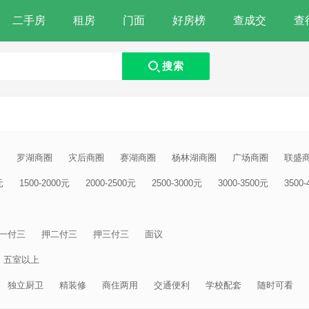
二手房
租房
门面
好房榜
查成交
查
搜索
圈
罗湖商圈
灾后商圈
赛湖商圈
杨林湖商圈
广场商圈
联盛
元
1500-2000元
2000-2500元
2500-3000元
3000-3500元
3500
一付三
押二付三
押三付三
面议
五室以上
独立厨卫
精装修
商住两用
交通便利
学校配套
随时可看