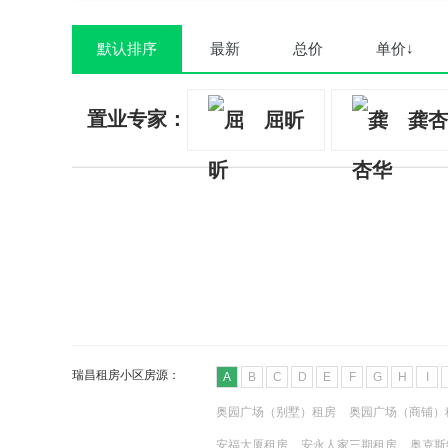
默认排序
最新
总价
单价↓
置业专家：
屈昕
龚杏
瑞昌租房小区房源：
A
B
C
D
E
F
G
H
I
奥园广场（别墅）租房
奥园广场（商铺）
安福大厦租房
安永人家三期租房
奥克斯