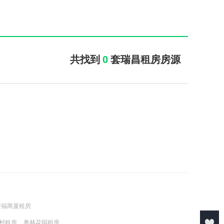
共找到
0
套瑞昌租房房源
安福商厦租房
村租房
奥林花园租房