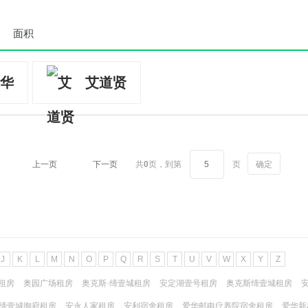
面积
华
艾道贤
上一页
下一页
共
0
页，
到第
页
确定
J
K
L
M
N
O
P
Q
R
S
T
U
V
W
X
Y
Z
租房
奥园广场租房
奥克斯·缔壹城租房
安定湖壹号租房
奥克斯缔壹城租房
缔壹城御府租房
安永人家租房
安利宿舍租房
爱华邮电疗养院宿舍租房
爱华新