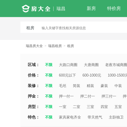
新房
特价房
瑞昌
租房
瑞昌房大全
>
瑞昌租房
>
租房
区域：
不限
大路口商圈
大唐商圈
老夜市城商
价格：
不限
600元以下
600-1000元
1000-1500
装修：
不限
毛坯
简装
精装
豪装
中装
押金：
不限
押一付一
押二付一
押三付一
押
房型：
不限
一室
二室
三室
四室
五室
特色：
不限
家具家电齐全
带天然气
主卧独卫