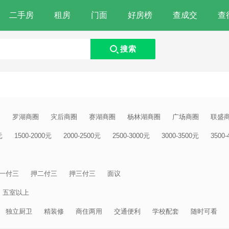
二手房
租房
门面
好房榜
查成交
查
搜索
圈
罗湖商圈
灾后商圈
赛湖商圈
杨林湖商圈
广场商圈
联盛
元
1500-2000元
2000-2500元
2500-3000元
3000-3500元
3500
一付三
押二付三
押三付三
面议
五室以上
独立厨卫
精装修
商住两用
交通便利
学校配套
随时可看