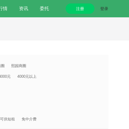
行情
资讯
委托
注册
登录
商圈
熙园商圈
-4000元
4000元以上
可供短租
免中介费