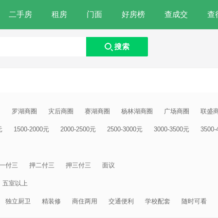
二手房
租房
门面
好房榜
查成交
查
搜索
圈
罗湖商圈
灾后商圈
赛湖商圈
杨林湖商圈
广场商圈
联盛
元
1500-2000元
2000-2500元
2500-3000元
3000-3500元
3500
一付三
押二付三
押三付三
面议
五室以上
独立厨卫
精装修
商住两用
交通便利
学校配套
随时可看