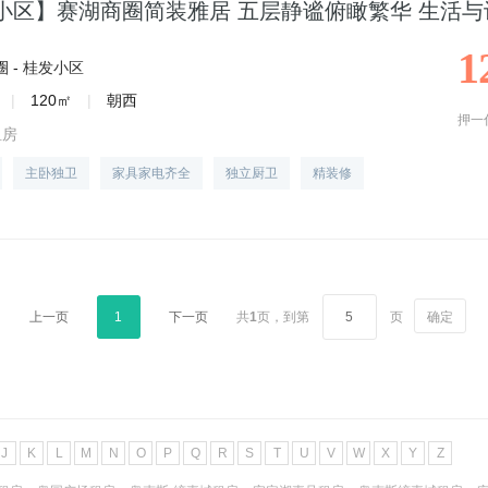
小区】赛湖商圈简装雅居 五层静谧俯瞰繁华 生活与
1
 -
桂发小区
|
120㎡
|
朝西
押一
租房
主卧独卫
家具家电齐全
独立厨卫
精装修
上一页
1
下一页
共
1
页，
到第
页
确定
J
K
L
M
N
O
P
Q
R
S
T
U
V
W
X
Y
Z