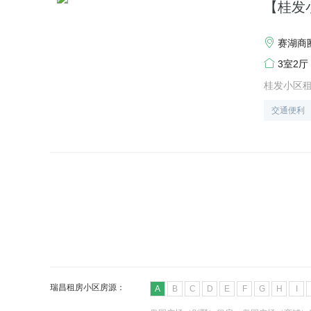
【桂发
赛湖商圈
3室2厅
桂发小区
交通便利
瑞昌租房小区房源：
A
B
C
D
E
F
G
H
I