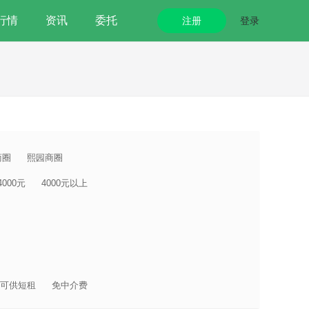
行情
资讯
委托
注册
登录
商圈
熙园商圈
-4000元
4000元以上
可供短租
免中介费