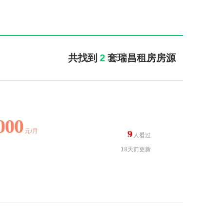
共找到
2
套瑞昌租房房源
000
元/月
9
人看过
18天前更新