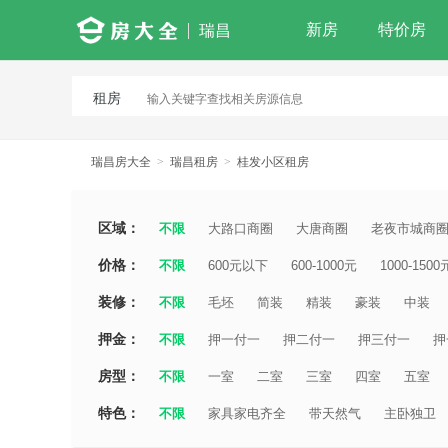
新房
特价房
瑞昌
租房
瑞昌房大全
>
瑞昌租房
>
桂发小区租房
区域：
不限
大路口商圈
大唐商圈
老夜市城商
价格：
不限
600元以下
600-1000元
1000-1500
装修：
不限
毛坯
简装
精装
豪装
中装
押金：
不限
押一付一
押二付一
押三付一
押
房型：
不限
一室
二室
三室
四室
五室
特色：
不限
家具家电齐全
带天然气
主卧独卫