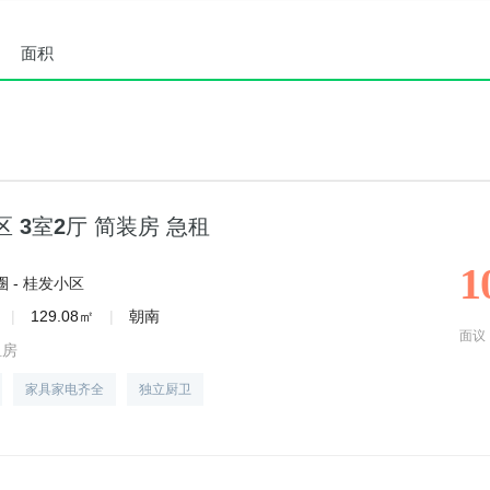
面积
 3室2厅 简装房 急租
1
 -
桂发小区
|
129.08㎡
|
朝南
面议
租房
家具家电齐全
独立厨卫