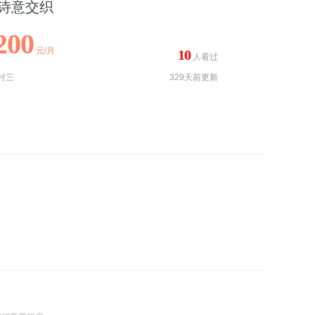
诗意交织
200
元/月
10
人看过
付三
329天前更新