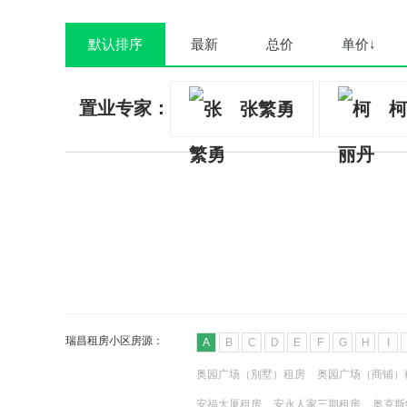
默认排序
最新
总价
单价↓
置业专家：
张繁勇
柯
瑞昌租房小区房源：
A
B
C
D
E
F
G
H
I
奥园广场（别墅）租房
奥园广场（商铺）
安福大厦租房
安永人家三期租房
奥克斯