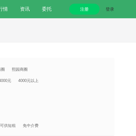
行情
资讯
委托
注册
登录
商圈
熙园商圈
-4000元
4000元以上
可供短租
免中介费