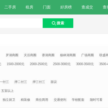
二手房
租房
门面
好房榜
查成交
查
搜索
圈
罗湖商圈
灾后商圈
赛湖商圈
杨林湖商圈
广场商圈
联盛
元
1500-2000元
2000-2500元
2500-3000元
3000-3500元
3500
一付三
押二付三
押三付三
面议
五室以上
独立厨卫
精装修
商住两用
交通便利
学校配套
随时可看