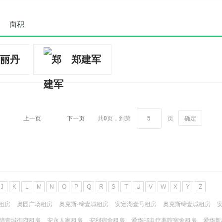
面积
丽丹
郑建军
上一页
下一页
共
0
页，
到第
页
确定
J
K
L
M
N
O
P
Q
R
S
T
U
V
W
X
Y
Z
租房
奥园广场租房
奥克斯·缔壹城租房
安定湖壹号租房
奥克斯缔壹城租房
缔壹城御府租房
安永人家租房
安利宿舍租房
爱华邮电疗养院宿舍租房
爱华新