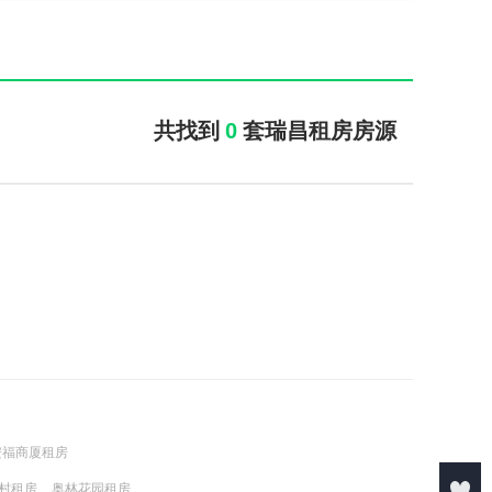
共找到
0
套瑞昌租房房源
安福商厦租房
村租房
奥林花园租房