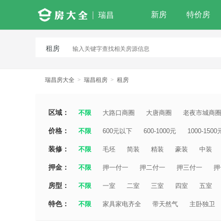
新房
特价房
瑞昌
租房
瑞昌房大全
>
瑞昌租房
>
租房
区域：
不限
大路口商圈
大唐商圈
老夜市城商
价格：
不限
600元以下
600-1000元
1000-1500
装修：
不限
毛坯
简装
精装
豪装
中装
押金：
不限
押一付一
押二付一
押三付一
押
房型：
不限
一室
二室
三室
四室
五室
特色：
不限
家具家电齐全
带天然气
主卧独卫