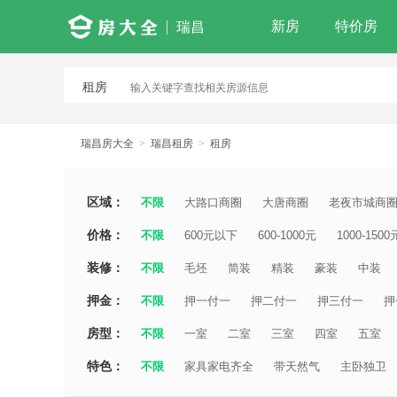
新房
特价房
瑞昌
租房
瑞昌房大全
>
瑞昌租房
>
租房
区域：
不限
大路口商圈
大唐商圈
老夜市城商
价格：
不限
600元以下
600-1000元
1000-1500
装修：
不限
毛坯
简装
精装
豪装
中装
押金：
不限
押一付一
押二付一
押三付一
押
房型：
不限
一室
二室
三室
四室
五室
特色：
不限
家具家电齐全
带天然气
主卧独卫