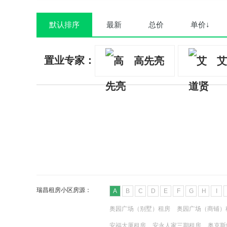
默认排序
最新
总价
单价↓
置业专家：
高先亮
艾
瑞昌租房小区房源：
A
B
C
D
E
F
G
H
I
奥园广场（别墅）租房
奥园广场（商铺）
安福大厦租房
安永人家三期租房
奥克斯