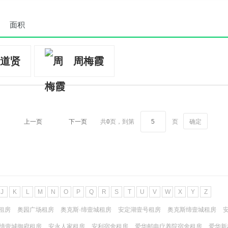
面积
道贤
周梅霞
上一页
下一页
共
0
页，
到第
页
确定
J
K
L
M
N
O
P
Q
R
S
T
U
V
W
X
Y
Z
租房
奥园广场租房
奥克斯·缔壹城租房
安定湖壹号租房
奥克斯缔壹城租房
缔壹城御府租房
安永人家租房
安利宿舍租房
爱华邮电疗养院宿舍租房
爱华新