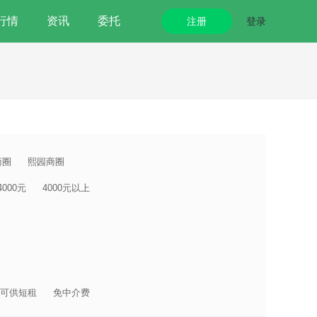
行情
资讯
委托
注册
登录
商圈
熙园商圈
-4000元
4000元以上
可供短租
免中介费