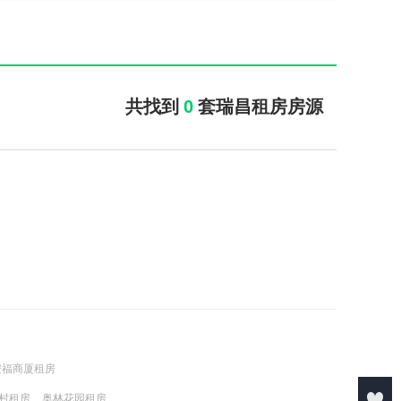
共找到
0
套瑞昌租房房源
安福商厦租房
村租房
奥林花园租房