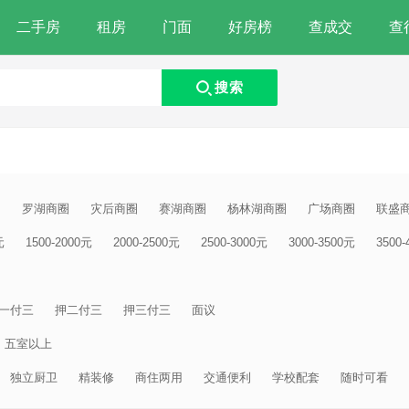
二手房
租房
门面
好房榜
查成交
查
搜索
圈
罗湖商圈
灾后商圈
赛湖商圈
杨林湖商圈
广场商圈
联盛
元
1500-2000元
2000-2500元
2500-3000元
3000-3500元
3500
一付三
押二付三
押三付三
面议
五室以上
独立厨卫
精装修
商住两用
交通便利
学校配套
随时可看