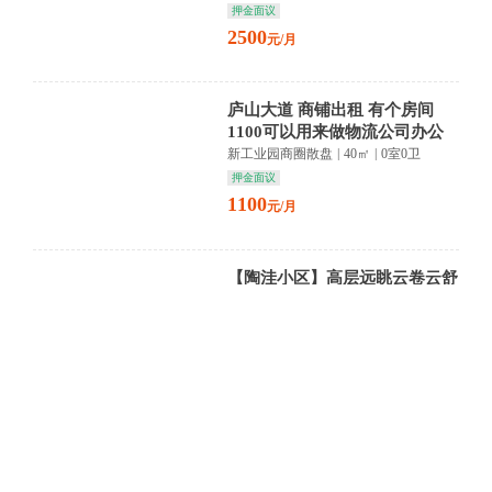
押金面议
2500
元/月
庐山大道 商铺出租 有个房间
1100可以用来做物流公司办公
或者仓库出租
新工业园商圈散盘
|
40㎡
|
0室0卫
押金面议
1100
元/月
【陶洼小区】高层远眺云卷云舒
静享时光悠然 生活如诗轻吟
陶洼小区
|
180㎡
|
0室0卫
押金面议
3000
元/月
美的铂悦府小区商铺，小面积
美的铂悦府
|
34㎡
|
0室0卫
押金面议