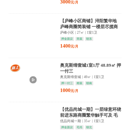
3000
元/月
【庐峰小区商铺】浔阳繁华地
庐峰商圈简装铺 一楼层尽揽商
机
庐峰小区
|
27㎡
|
1室1卫
押金面议
简装
朝东
1400
元/月
奥克斯缔壹城1室1厅 48.89㎡ 押
一付三
奥克斯缔壹城
|
49㎡
|
1室1卫
押一付三
精装
朝南
1000
元/月
【优品尚城一期】一层绿意环绕
前进东路商圈繁华触手可及 毛
坯空间任你挥洒梦想
优品尚城一期
|
35㎡
|
1室1卫
押金面议
毛坯
朝北