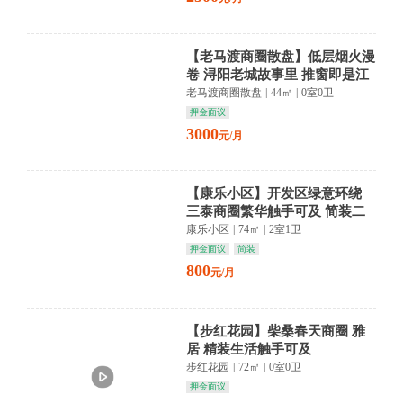
【老马渡商圈散盘】低层烟火漫
卷 浔阳老城故事里 推窗即是江
湖味
老马渡商圈散盘
|
44㎡
|
0室0卫
押金面议
3000
元/月
【康乐小区】开发区绿意环绕
三泰商圈繁华触手可及 简装二
层静享生活
康乐小区
|
74㎡
|
2室1卫
押金面议
简装
800
元/月
【步红花园】柴桑春天商圈 雅
居 精装生活触手可及
步红花园
|
72㎡
|
0室0卫
押金面议