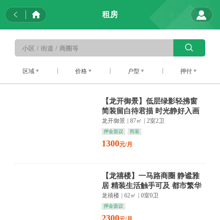
租房
区域
价格
户型
押付
【龙开御景】低层绿影轻拂窗
简装留白待君描 时光静好入画
来
龙开御景
|
87㎡
|
2室2卫
押金面议
简装
1300
元/月
【龙禧楼】一马路商圈 静谧雅
居 精装生活触手可及 都市繁华
与宁静共存
龙禧楼
|
62㎡
|
0室0卫
押金面议
2300
元/月