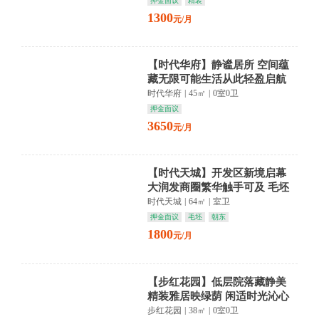
押金面议
精装
1300
元/月
【时代华府】静谧居所 空间蕴
藏无限可能生活从此轻盈启航
时代华府
|
45㎡
|
0室0卫
押金面议
3650
元/月
【时代天城】开发区新境启幕
大润发商圈繁华触手可及 毛坯
空间任你挥洒梦想
时代天城
|
64㎡
|
室卫
押金面议
毛坯
朝东
1800
元/月
【步红花园】低层院落藏静美
精装雅居映绿荫 闲适时光沁心
扉
步红花园
|
38㎡
|
0室0卫