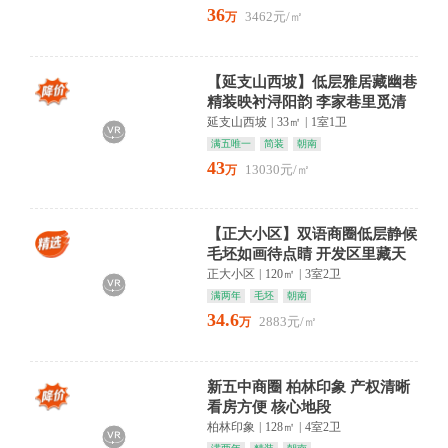
36
3462元/㎡
万
【延支山西坡】低层雅居藏幽巷
精装映衬浔阳韵 李家巷里觅清
欢产权清晰 看房方便
延支山西坡
|
33㎡
|
1室1卫
满五唯一
简装
朝南
43
13030元/㎡
万
【正大小区】双语商圈低层静候
毛坯如画待点睛 开发区里藏天
地
正大小区
|
120㎡
|
3室2卫
满两年
毛坯
朝南
34.6
2883元/㎡
万
新五中商圈 柏林印象 产权清晰
看房方便 核心地段
柏林印象
|
128㎡
|
4室2卫