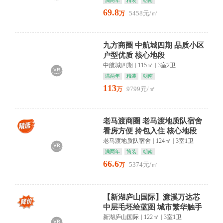
满两年
精装
朝南
69.8
5458元/㎡
万
九方商圈 中航城四期 品质小区
户型优质 核心地段
中航城四期
|
115㎡
|
3室2卫
满两年
精装
朝南
113
9799元/㎡
万
老马渡商圈 老马渡地质队宿舍
看房方便 拎包入住 核心地段
老马渡地质队宿舍
|
124㎡
|
3室1卫
满两年
简装
朝南
66.6
5374元/㎡
万
【新湖庐山国际】濂溪万达芯
中层毛坯绘蓝图 城市繁华触手
可及
新湖庐山国际
|
122㎡
|
3室1卫