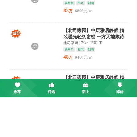
满两年
毛坯
朝南
83
6806元/㎡
万
【北司家园】中层雅居静候 精
装暖光轻抚窗棂 一方天地藏诗
意产权清晰 看房方便 拎
北司家园
|
74㎡
|
2室1卫
满两年
精装
朝南
48
6468元/㎡
万
【北司家园】中层雅居静候 精
装暖光轻抚窗棂 一方天地藏诗
意产权清晰 看房方便 拎
北司家园
|
74㎡
|
2室1卫
推荐
精选
新上
降价
满两年
精装
朝南
48
6468元/㎡
万
八里湖一小商圈 绿地ICC 产权
清晰 南北通透 人车分流
绿地ICC
|
104㎡
|
3室1卫