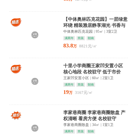
【中体奥林匹克花园】一层绿意
环绕 精装雅居静享湖光 书香与
自然共融
中体奥林匹克花园
|
95㎡
|
3室2卫
满两年
简装
朝南
83.8
8821元/㎡
万
十里小学商圈王家凹安置小区
核心地段 名校驻守 低于市价
王家凹安置小区
|
60㎡
|
2室1卫
满两年
简装
朝南
19
3167元/㎡
万
李家巷商圈 李家巷商圈散盘 产
权清晰 看房方便 名校驻守
李家巷商圈散盘
|
34㎡
|
1室1卫
满两年
简装
朝南