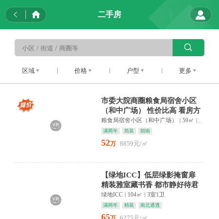
二手房
区域
价格
户型
更多
市委大院商圈粮食局宿舍小区
（和中广场） 性价比高 看房方
便 产权清晰
粮食局宿舍小区（和中广场）
|
59㎡
|
3室2卫
满两年
简装
朝南
52
8859元/㎡
万
【绿地ICC】低层绿影掩窗扉
精装雅室藏书香 都市静好待君
归
绿地ICC
|
104㎡
|
3室1卫
满两年
精装
南北通透
65
6275元/㎡
万