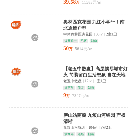
39.58
11583元/㎡
万
奥林匹克花园 九江小学**！南
北通透户型
中体奥林匹克花园
|
86㎡
|
2室1卫
满五唯一
毛坯
朝南
50
5814元/㎡
万
【老五中散盘】高层揽尽城市灯
火 简装留白生活想象 自在天地
任舒展看房方便 产权清
老五中散盘
|
12㎡
|
1室1卫
满两年
简装
朝南
9
7347元/㎡
万
庐山站商圈 九颂山河锦园 产权
清晰
九颂山河锦园
|
104㎡
|
3室2卫
满两年
毛坯
朝南