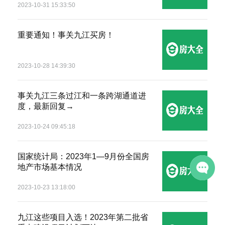
2023-10-31 15:33:50
匿名
185*****105
08-02 09:13
重要通知！事关九江买房！
匿名
152*****501
08-06 12:34
匿名
158*****522
08-06 00:13
2023-10-28 14:39:30
匿名
183*****998
08-05 17:47
事关九江三条过江和一条跨湖通道进
匿名
139*****109
08-05 05:59
度，最新回复→
匿名
187*****827
08-05 00:26
2023-10-24 09:45:18
匿名
158*****384
08-04 19:35
国家统计局：2023年1—9月份全国房
匿名
138*****692
08-04 15:39
地产市场基本情况
2023-10-23 13:18:00
九江这些项目入选！2023年第二批省