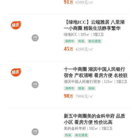
91
6599元/㎡
万
【绿地ICC】云端雅居 八里湖
一小商圈 精装生活静享繁华
绿地ICC
|
105㎡
|
3室2卫
满两年
简装
南北通透
45
4266元/㎡
万
十一中商圈 湖滨中国人民银行
宿舍 产权清晰 看房方便 名校驻
守
湖滨中国人民银行宿舍
|
123㎡
|
3室2卫
满两年
精装
朝南
98
7966元/㎡
万
新五中商圈美的金科华府 品质
小区 看房方便 性价比高
美的金科华府
|
102㎡
|
3室2卫
简装
南北通透