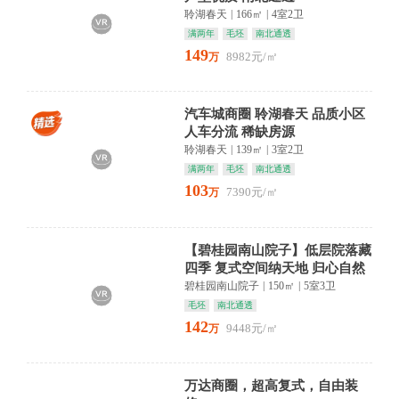
聆湖春天
|
166㎡
|
4室2卫
满两年
毛坯
南北通透
149
8982元/㎡
万
汽车城商圈 聆湖春天 品质小区
人车分流 稀缺房源
聆湖春天
|
139㎡
|
3室2卫
满两年
毛坯
南北通透
103
7390元/㎡
万
【碧桂园南山院子】低层院落藏
四季 复式空间纳天地 归心自然
处
碧桂园南山院子
|
150㎡
|
5室3卫
毛坯
南北通透
142
9448元/㎡
万
万达商圈，超高复式，自由装