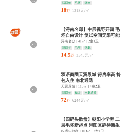
满两年
毛坯
朝南
18
1318元/㎡
万
【浔南名邸】中层视野开阔 毛
坯自由设计 复试空间无限可能
浔南名邸
|
41㎡
|
2室1卫
满两年
毛坯
朝北
14.5
3545元/㎡
万
双语商圈天翼景城 得房率高 拎
包入住 南北通透
天翼景城
|
115㎡
|
4室2卫
满两年
精装
南北通透
72
6244元/㎡
万
【四码头散盘】朝阳小学旁 二
层毛坯新起点 浔阳区静待新生
活
四码头散盘
|
103㎡
|
3室1卫