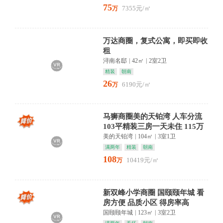
75
7355元/㎡
万
万达商圈，复式公寓，即买即收
租
浔南名邸
|
42㎡
|
2室2卫
精装
朝南
26
6190元/㎡
万
马狮商圈美的天铂湾 人车分流
103平精装三房一天未住 115万
元
美的天铂湾
|
104㎡
|
3室1卫
满两年
精装
朝南
108
10419元/㎡
万
新双峰小学商圈 国颐颐年城 看
房方便 品质小区 得房率高
国颐颐年城
|
123㎡
|
3室2卫