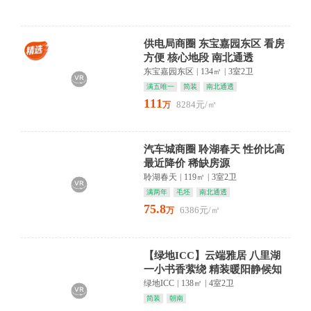
供电局商圈 东宝嘉园东区 看房
方便 核心地段 南北通透
东宝嘉园东区
|
134㎡
|
3室2卫
满五唯一
简装
南北通透
111
8284元/㎡
万
汽车城商圈 聆湖春天 性价比高
最近降价 稀缺房源
聆湖春天
|
119㎡
|
3室2卫
满两年
毛坯
南北通透
75.8
6386元/㎡
万
【绿地ICC】云端雅居 八里湖
一小书香萦绕 精装暖阳静候知
音
绿地ICC
|
138㎡
|
4室2卫
简装
朝南