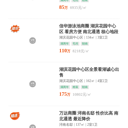
满两年
毛坯
朝南
85
6935元/㎡
万
信华游泳池商圈 湖滨花园中心
区 看房方便 南北通透 核心地段
湖滨花园中心区
|
134㎡
|
3室2卫
满两年
毛坯
朝南
110
8218元/㎡
万
湖滨花园中心区全景看湖诚心出
售
湖滨花园中心区
|
162㎡
|
4室2卫
满两年
精装
朝南
175
10802元/㎡
万
万达商圈 浔南名邸 性价比高 南
北通透 最近降价
浔南名邸
|
137㎡
|
2室1卫