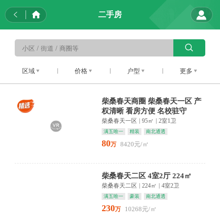
二手房
区域
价格
户型
更多
柴桑春天商圈 柴桑春天一区 产
权清晰 看房方便 名校驻守
柴桑春天一区
|
95㎡
|
2室1卫
满五唯一
精装
南北通透
80
8420元/㎡
万
柴桑春天二区 4室2厅 224㎡
柴桑春天二区
|
224㎡
|
4室2卫
满五唯一
豪装
南北通透
230
10268元/㎡
万