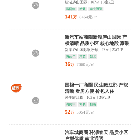
诗意栖居
新湖庐山国际
|
167㎡
|
3室2卫
满两年
精装
南北通透
141
8464元/㎡
万
新汽车站商圈新湖庐山国际 产
权清晰 品质小区 核心地段 豪装
复式 全新装修一天未
新湖庐山国际欢乐颂
|
47㎡
|
2室1卫
满两年
精装
朝北
36
7660元/㎡
万
国棉一厂商圈 民生瞰江郡 产权
清晰 看房方便 拎包入住
民生瞰江郡
|
103㎡
|
3室2卫
满两年
简装
朝南
52
5054元/㎡
万
汽车城商圈 聆湖春天 品质小区
户型优质 南北通透