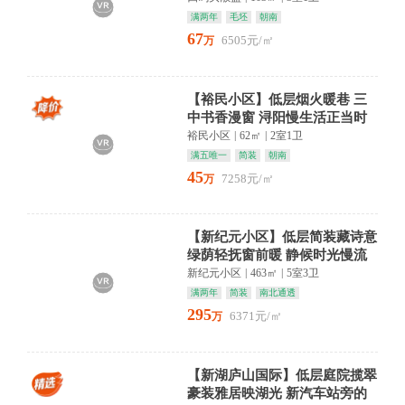
满两年
毛坯
朝南
67
6505元/㎡
万
【裕民小区】低层烟火暖巷 三
中书香漫窗 浔阳慢生活正当时
裕民小区
|
62㎡
|
2室1卫
满五唯一
简装
朝南
45
7258元/㎡
万
【新纪元小区】低层简装藏诗意
绿荫轻抚窗前暖 静候时光慢流
淌
新纪元小区
|
463㎡
|
5室3卫
满两年
简装
南北通透
295
6371元/㎡
万
【新湖庐山国际】低层庭院揽翠
豪装雅居映湖光 新汽车站旁的