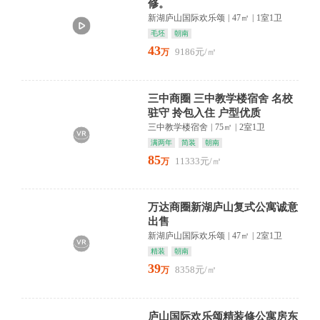
修。
新湖庐山国际欢乐颂
|
47㎡
|
1室1卫
毛坯
朝南
43
9186元/㎡
万
三中商圈 三中教学楼宿舍 名校
驻守 拎包入住 户型优质
三中教学楼宿舍
|
75㎡
|
2室1卫
满两年
简装
朝南
85
11333元/㎡
万
万达商圈新湖庐山复式公寓诚意
出售
新湖庐山国际欢乐颂
|
47㎡
|
2室1卫
精装
朝南
39
8358元/㎡
万
庐山国际欢乐颂精装修公寓房东