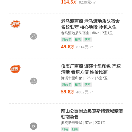
114.5
8239元/㎡
万
老马渡商圈 老马渡地质队宿舍
名校驻守 核心地段 拎包入住
老马渡地质队宿舍
|
60㎡
|
2室1卫
满两年
精装
朝南
49.8
8314元/㎡
万
仪表厂商圈 濂溪十里印象 产权
清晰 看房方便 性价比高
濂溪十里印象
|
125㎡
|
5室2卫
满两年
精装
朝南
59.8
4802元/㎡
万
南山公园附近奥克斯缔壹城精装
朝南急售
奥克斯缔壹城
|
57㎡
|
2室1卫
精装
朝南