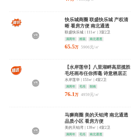
快乐城商圈 联盛快乐城 产权清
晰 看房方便 南北通透
联盛快乐城
|
111㎡
|
3室2卫
满两年
精装
南北通透
65.5
5906元/㎡
万
【水岸莲华】八里湖畔高层揽胜
毛坯画布任你挥毫 诗意栖居正
当时
水岸莲华
|
153㎡
|
4室2卫
满两年
毛坯
朝南
76.1
4959元/㎡
万
马狮商圈 美的天铂湾 南北通透
品质小区 看房方便
美的天铂湾
|
139㎡
|
4室2卫
满两年
毛坯
南北通透