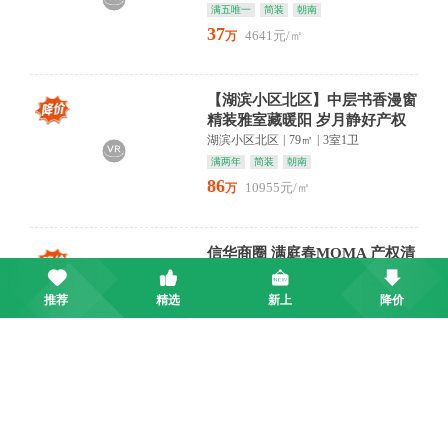
满五唯一
简装
朝南
37
4641元/㎡
万
【湖滨小区北区】中层书香漫窗
精装雅室藏暖阳 岁月静好产权
清晰 看房方便 名校驻
湖滨小区北区
|
79㎡
|
3室1卫
满两年
简装
朝南
86
10955元/㎡
万
信华商圈 满庭春MOMA 产权清
晰 看房方便 业主急售
满庭春MOMA
|
101㎡
|
3室1卫
推荐
精选
新上
降价
满五唯一
精装
南北通透
69
6829元/㎡
万
前进东路商圈 优品尚城一期 看
房方便 南北通透 人车分流
优品尚城一期
|
80㎡
|
2室1卫