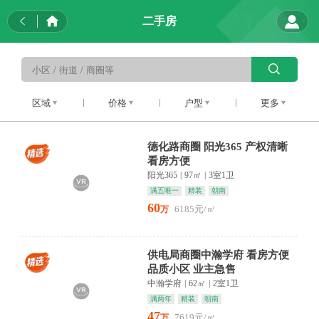
二手房
区域
价格
户型
更多
德化路商圈 阳光365 产权清晰
看房方便
阳光365
|
97㎡
|
3室1卫
满五唯一
精装
朝南
60
6185元/㎡
万
供电局商圈中瀚学府 看房方便
品质小区 业主急售
中瀚学府
|
62㎡
|
2室1卫
满两年
精装
朝南
47
7619元/㎡
万