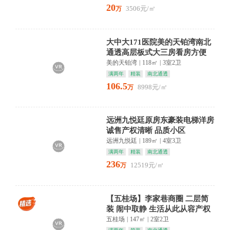
20
3506元/㎡
万
大中大171医院美的天铂湾南北
通透高层板式大三房看房方便
拎包入住
美的天铂湾
|
118㎡
|
3室2卫
满两年
精装
南北通透
106.5
8998元/㎡
万
远洲九悦廷原房东豪装电梯洋房
诚售产权清晰 品质小区
远洲九悦廷
|
189㎡
|
4室3卫
满两年
精装
南北通透
236
12519元/㎡
万
【五桂场】李家巷商圈 二层简
装 闹中取静 生活从此从容产权
清晰 性价比高 稀缺房
五桂场
|
147㎡
|
2室2卫