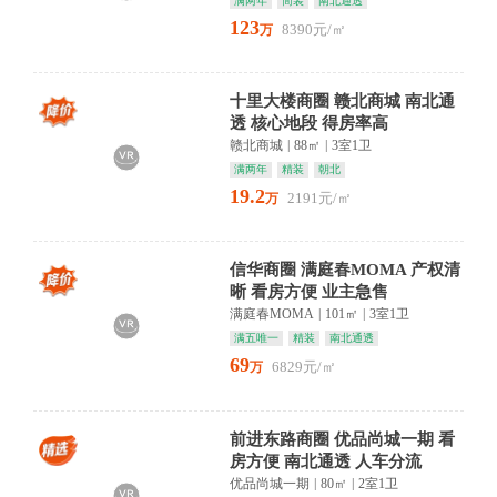
满两年
简装
南北通透
123
8390元/㎡
万
十里大楼商圈 赣北商城 南北通
透 核心地段 得房率高
赣北商城
|
88㎡
|
3室1卫
满两年
精装
朝北
19.2
2191元/㎡
万
信华商圈 满庭春MOMA 产权清
晰 看房方便 业主急售
满庭春MOMA
|
101㎡
|
3室1卫
满五唯一
精装
南北通透
69
6829元/㎡
万
前进东路商圈 优品尚城一期 看
房方便 南北通透 人车分流
优品尚城一期
|
80㎡
|
2室1卫