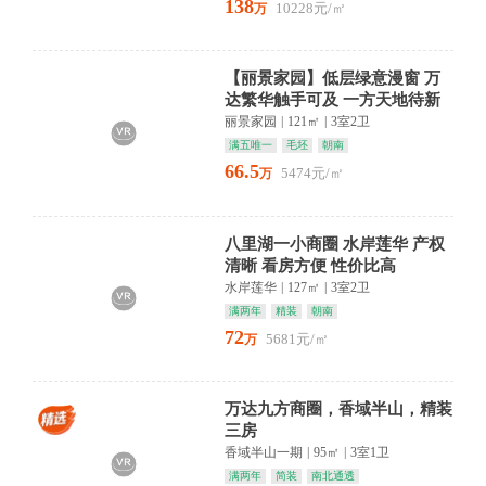
138
10228元/㎡
万
【丽景家园】低层绿意漫窗 万
达繁华触手可及 一方天地待新
妆
丽景家园
|
121㎡
|
3室2卫
满五唯一
毛坯
朝南
66.5
5474元/㎡
万
八里湖一小商圈 水岸莲华 产权
清晰 看房方便 性价比高
水岸莲华
|
127㎡
|
3室2卫
满两年
精装
朝南
72
5681元/㎡
万
万达九方商圈，香域半山，精装
三房
香域半山一期
|
95㎡
|
3室1卫
满两年
简装
南北通透