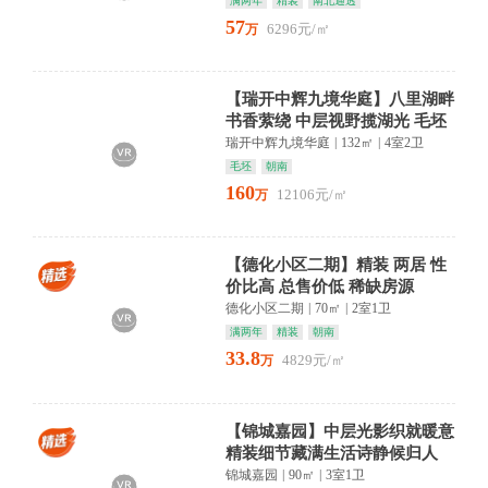
满两年
精装
南北通透
57
6296元/㎡
万
【瑞开中辉九境华庭】八里湖畔
书香萦绕 中层视野揽湖光 毛坯
画布待君描
瑞开中辉九境华庭
|
132㎡
|
4室2卫
毛坯
朝南
160
12106元/㎡
万
【德化小区二期】精装 两居 性
价比高 总售价低 稀缺房源
德化小区二期
|
70㎡
|
2室1卫
满两年
精装
朝南
33.8
4829元/㎡
万
【锦城嘉园】中层光影织就暖意
精装细节藏满生活诗静候归人
锦城嘉园
|
90㎡
|
3室1卫