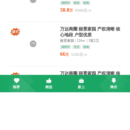
满两年
精装
朝南
58.8
6560元/㎡
万
万达商圈 丽景家园 产权清晰 核
心地段 户型优质
丽景家园
|
124㎡
|
3室2卫
满两年
毛坯
朝南
66
5326元/㎡
万
万达商圈 丽景家园 产权清晰 核
心地段 户型优质
丽景家园
|
124㎡
|
3室2卫
推荐
精选
新上
降价
满两年
毛坯
朝南
66
5326元/㎡
万
【碧桂园江州府】俯瞰湖光 九
小商圈书香环绕 未来生活在此
启航
碧桂园江州府
|
120㎡
|
3室2卫