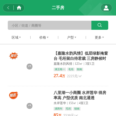
二手房
区域
价格
户型
更多
【嘉隆水韵风情】低层绿影掩窗
台 毛坯留白待君裁 三房静候时
光来
嘉隆水韵风情
|
123㎡
|
3室1卫
满五唯一
毛坯
朝南
27.4
2225元/㎡
万
八里湖一小商圈 水岸莲华 得房
率高 户型优质 南北通透
水岸莲华
|
153㎡
|
4室2卫
满两年
毛坯
朝南
85
5539元/㎡
万