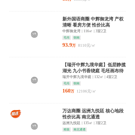
新外国语商圈 中辉御龙湾 产权
清晰 看房方便 性价比高
中辉御龙湾
|
116㎡
|
3室2卫
毛坯
朝南
93.9
8110元/㎡
万
【瑞开中辉九境华庭】低层静揽
湖光 九小书香绕庭 毛坯画布待
君描摹
瑞开中辉九境华庭
|
132㎡
|
4室2卫
毛坯
朝南
160
12106元/㎡
万
万达商圈 远洲九悦廷 核心地段
性价比高 南北通透
远洲九悦廷
|
135㎡
|
3室2卫
精装
南北通透