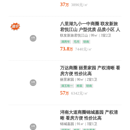
37
3896元/㎡
万
八里湖九小一中商圈 联发新旅
君悦江山 户型优质 品质小区 人
车分流
联发新旅君悦江山
|
99㎡
|
3室2卫
满两年
毛坯
朝南
73.8
7440元/㎡
万
万达商圈 丽景家园 产权清晰 看
房方便 性价比高
丽景家园
|
90㎡
|
2室1卫
满五唯一
精装
朝南
57
6342元/㎡
万
浔南大道商圈锦城嘉园 产权清
晰 看房方便 性价比高
锦城嘉园
|
91㎡
|
3室1卫